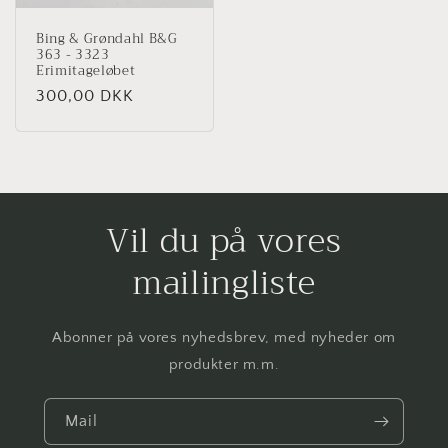
Bing & Grøndahl B&G
363 - 3323
Erimitageløbet
Normalpris
300,00 DKK
Vil du på vores
mailingliste
Abonner på vores nyhedsbrev, med nyheder om
produkter m.m.
Mail