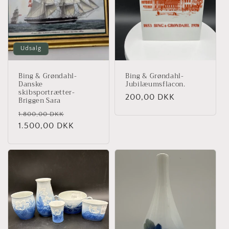
t
i
o
Udsalg
n
Bing & Grøndahl-
Bing & Grøndahl-
:
Danske
Jubilæumsflacon.
skibsportrætter-
Normalpris
200,00 DKK
Briggen Sara
Normalpris
Udsalgspris
1.800,00 DKK
1.500,00 DKK