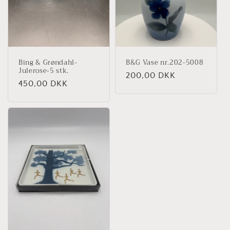
Bing & Grøndahl-
B&G Vase nr.202-5008
Julerose-5 stk.
Normalpris
200,00 DKK
Normalpris
450,00 DKK