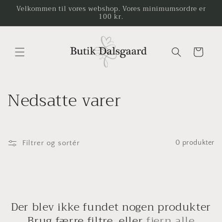
Gå til
Velkommen til vores webshop. Vores minimumsordre er
100 kr.
indhold
Indkøbskurv
K
Nedsatte varer
o
l
Filtrer og sortér
0 produkter
l
e
k
Der blev ikke fundet nogen produkter
Brug færre filtre, eller
fjern alle