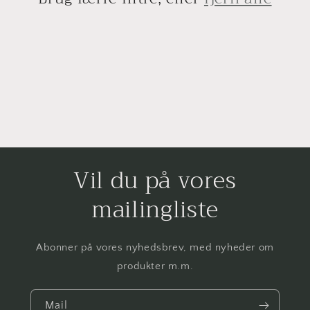
t
i
o
n
:
Vil du på vores
mailingliste
Abonner på vores nyhedsbrev, med nyheder om
produkter m.m.
Mail