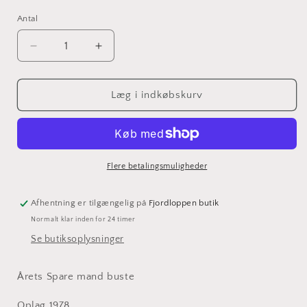
Antal
Antal
Reducer
Øg
antallet
antallet
for
for
Årets
Årets
Læg i indkøbskurv
Sparemand
Sparemand
Erik
Erik
Hoffmeyer
Hoffmeyer
Flere betalingsmuligheder
Afhentning er tilgængelig på
Fjordloppen butik
Normalt klar inden for 24 timer
Se butiksoplysninger
Årets Spare mand buste
Oplag 1978