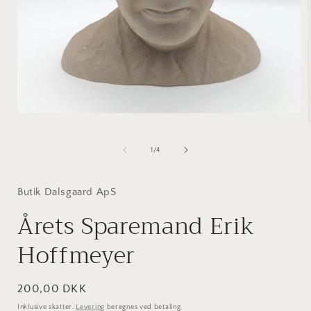
Åbn
mediet
1
i
af
1
/
4
modus
i
Butik Dalsgaard ApS
Årets Sparemand Erik
Hoffmeyer
Normalpris
200,00 DKK
Inklusive skatter.
Levering
beregnes ved betaling.