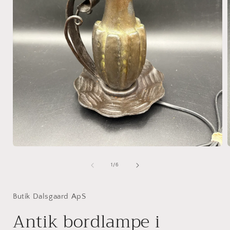
Åbn
mediet
1
af
1
/
6
i
i
modus
Butik Dalsgaard ApS
Antik bordlampe i