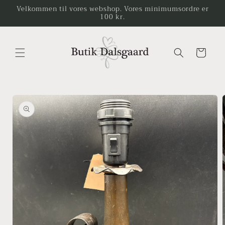
Gå til
Velkommen til vores webshop. Vores minimumsordre er
100 kr.
indhold
Indkøbskurv
å til
roduktoplysninger