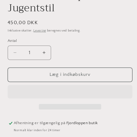
Jugentstil
Normalpris
450,00 DKK
Inklusive skatter.
Levering
beregnes ved betaling.
Antal
Antal
Reducer
Øg
antallet
antallet
for
for
Antik
Antik
Læg i indkøbskurv
bordlampe
bordlampe
i
i
Jugentstil
Jugentstil
Afhentning er tilgængelig på
Fjordloppen butik
Normalt klar inden for 24 timer