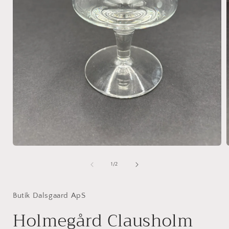
Åbn
mediet
1
af
1
/
2
i
i
modus
Butik Dalsgaard ApS
Holmegård Clausholm