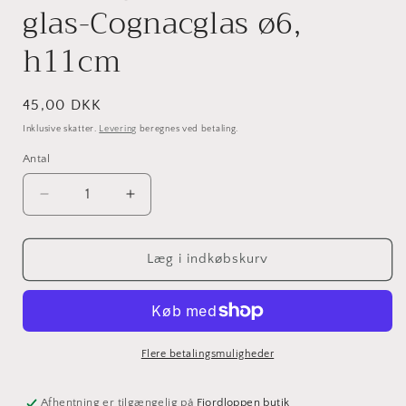
glas-Cognacglas ø6,
h11cm
Normalpris
45,00 DKK
Inklusive skatter.
Levering
beregnes ved betaling.
Antal
Antal
Reducer
Øg
antallet
antallet
for
for
Holmegård
Holmegård
Læg i indkøbskurv
Clausholm
Clausholm
glas-
glas-
Cognacglas
Cognacglas
ø6,
ø6,
h11cm
h11cm
Flere betalingsmuligheder
Afhentning er tilgængelig på
Fjordloppen butik