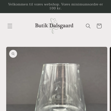
Gå til
Velkommen til vores webshop. Vores minimumsordre er
100 kr.
indhold
Indkøbskurv
å til
roduktoplysninger