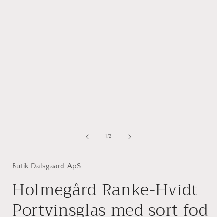
Åbn
mediet
1
af
1
/
2
i
i
modus
Butik Dalsgaard ApS
Holmegård Ranke-Hvidt
Portvinsglas med sort fod