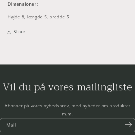
ø5
ø5
Dimensioner:
h8cm
h8cm
Højde 8, længde 5, bredde 5
Share
Vil du på vores mailingliste
Abonner på vores nyhedsbrev, med nyheder om produkter
m.m.
Mail