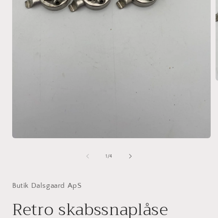
i
Åbn
mediet
1
af
1
/
4
i
modus
Butik Dalsgaard ApS
Retro skabssnaplåse