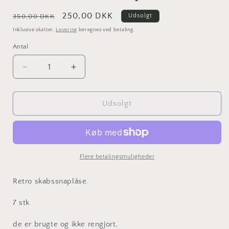
Normalpris
Udsalgspris
250,00 DKK
Udsolgt
350,00 DKK
Inklusive skatter.
Levering
beregnes ved betaling.
Antal
Antal
Reducer
Øg
antallet
antallet
for
for
Retro
Retro
Udsolgt
skabssnaplåse
skabssnaplåse
Flere betalingsmuligheder
Retro skabssnaplåse.
7 stk.
de er brugte og ikke rengjort,