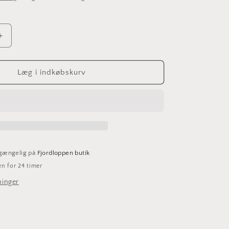
e
Øg
antallet
for
Ubrugt
Læg i indkøbskurv
Hempel
skilt
lgængelig på
Fjordloppen butik
en for 24 timer
ninger