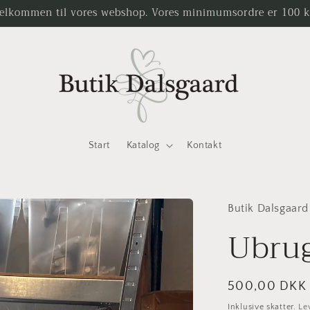
elkommen til vores webshop. Vores minimumsordre er 100 k
Start
Katalog
Kontakt
Butik Dalsgaard
Ubrug
Normalpris
500,00 DKK
Inklusive skatter.
Le