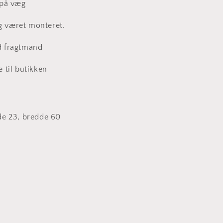
 på væg
ig været monteret.
d fragtmand
 til butikken
de 23, bredde 60