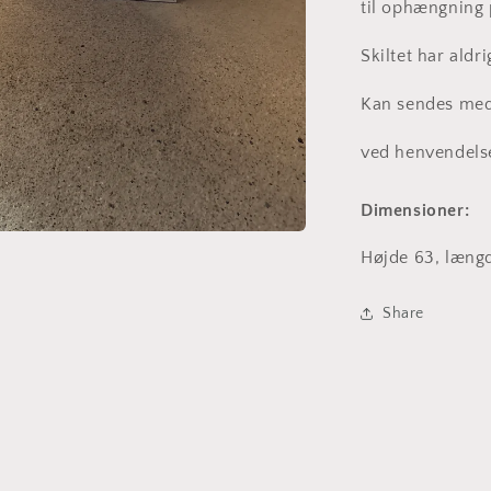
til ophængning
Skiltet har aldr
Kan sendes me
ved henvendelse
Dimensioner:
Højde 63, læng
Share