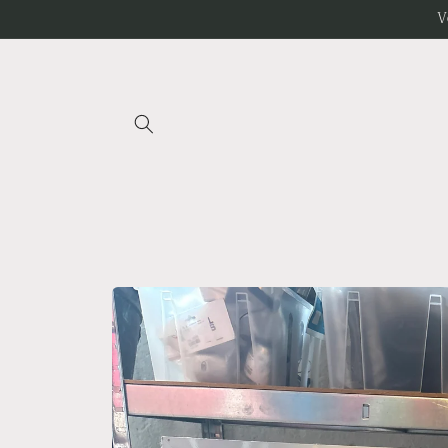
Gå til
V
indhold
Gå til
produktoplysninger