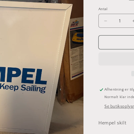
Antal
Antal
Reducer
antallet
for
Ubrugt
Hempel
skilt
Afhentning er ti
Normalt klar ind
Se butiksoplys
Hempel skilt